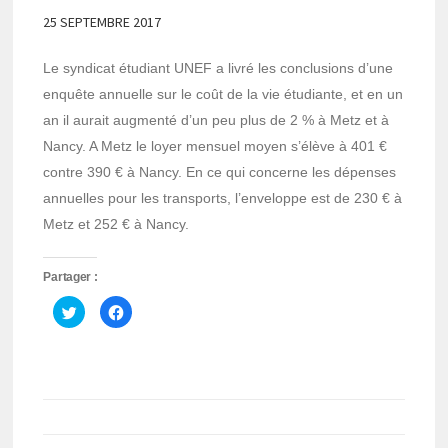
25 SEPTEMBRE 2017
Le syndicat étudiant UNEF a livré les conclusions d’une
enquête annuelle sur le coût de la vie étudiante, et en un
an il aurait augmenté d’un peu plus de 2 % à Metz et à
Nancy. A Metz le loyer mensuel moyen s’élève à 401 €
contre 390 € à Nancy. En ce qui concerne les dépenses
annuelles pour les transports, l’enveloppe est de 230 € à
Metz et 252 € à Nancy.
Partager :
Cliquez
Cliquez
pour
pour
partager
partager
sur
sur
Twitter(ouvre
Facebook(ouvre
dans
dans
une
une
nouvelle
nouvelle
fenêtre)
fenêtre)