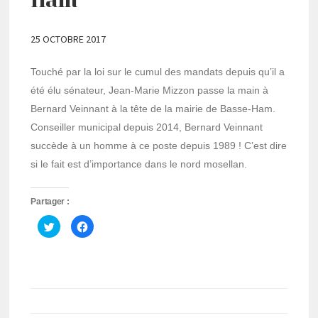
25 OCTOBRE 2017
Touché par la loi sur le cumul des mandats depuis qu’il a
été élu sénateur, Jean-Marie Mizzon passe la main à
Bernard Veinnant à la tête de la mairie de Basse-Ham.
Conseiller municipal depuis 2014, Bernard Veinnant
succède à un homme à ce poste depuis 1989 ! C’est dire
si le fait est d’importance dans le nord mosellan.
Partager :
Cliquez
Cliquez
pour
pour
partager
partager
sur
sur
Twitter(ouvre
Facebook(ouvre
dans
dans
une
une
nouvelle
nouvelle
fenêtre)
fenêtre)