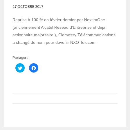
27 OCTOBRE 2017
Reprise à 100 % en février dernier par NextiraOne
(anciennement Alcatel Réseau d’Entreprise et déjà
actionnaire majoritaire ), Clemessy Télécommunications
a changé de nom pour devenir NXO Telecom.
Partager :
Cliquez
Cliquez
pour
pour
partager
partager
sur
sur
Twitter(ouvre
Facebook(ouvre
dans
dans
une
une
nouvelle
nouvelle
fenêtre)
fenêtre)