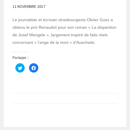
11 NOVEMBRE 2017
Le journaliste et écrivain strasbourgeois Olivier Guez a
obtenu le prix Renaudot pour son roman « La disparition
de Josef Mengele », largement inspiré de faits réels
concernant « l’ange de la mort » d’Auschwitz.
Partager :
Cliquez
Cliquez
pour
pour
partager
partager
sur
sur
Twitter(ouvre
Facebook(ouvre
dans
dans
une
une
nouvelle
nouvelle
fenêtre)
fenêtre)