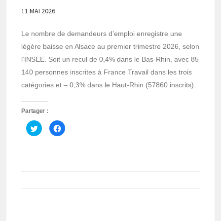
11 MAI 2026
Le nombre de demandeurs d’emploi enregistre une
légère baisse en Alsace au premier trimestre 2026, selon
l’INSEE. Soit un recul de 0,4% dans le Bas-Rhin, avec 85
140 personnes inscrites à France Travail dans les trois
catégories et – 0,3% dans le Haut-Rhin (57860 inscrits).
Partager :
Cliquez
Cliquez
pour
pour
partager
partager
sur
sur
Twitter(ouvre
Facebook(ouvre
dans
dans
une
une
nouvelle
nouvelle
fenêtre)
fenêtre)