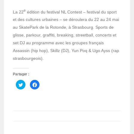
e
La 22
édition du festival NL Contest – festival du sport
et des cultures urbaines – se déroulera du 22 au 24 mai
au SkatePark de la Rotonde, à Strasbourg. Sports de
glisse, parkour, graffiti, breaking, streetball, concerts et
set DJ au programme avec les groupes français
Assassin (hip hop), Skillz (DJ), Yun Poq & Ugo Ayss (rap
strasbourgeois).
Partager :
Cliquez
Cliquez
pour
pour
partager
partager
sur
sur
Twitter(ouvre
Facebook(ouvre
dans
dans
une
une
nouvelle
nouvelle
fenêtre)
fenêtre)