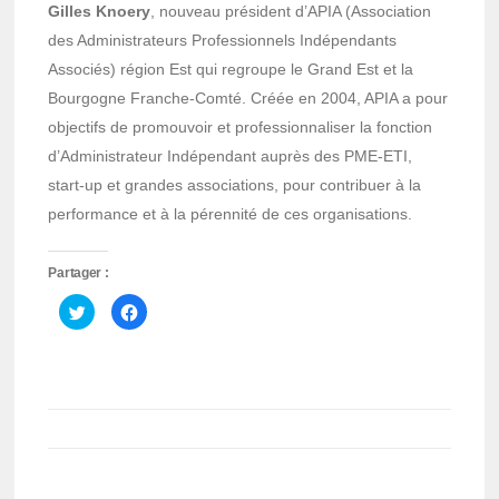
Gilles Knoery
, nouveau président d’APIA (Association
des Administrateurs Professionnels Indépendants
Associés) région Est qui regroupe le Grand Est et la
Bourgogne Franche-Comté. Créée en 2004, APIA a pour
objectifs de promouvoir et professionnaliser la fonction
d’Administrateur Indépendant auprès des PME-ETI,
start-up et grandes associations, pour contribuer à la
performance et à la pérennité de ces organisations.
Partager :
Cliquez
Cliquez
pour
pour
partager
partager
sur
sur
Twitter(ouvre
Facebook(ouvre
dans
dans
une
une
nouvelle
nouvelle
fenêtre)
fenêtre)