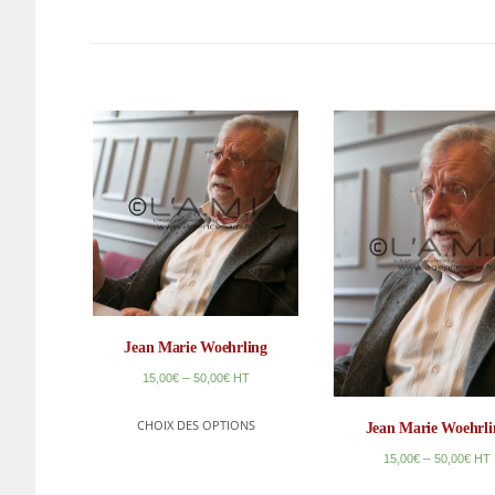
Jean Marie Woehrling
–
15,00
€
50,00
€
HT
CHOIX DES OPTIONS
Jean Marie Woehrli
–
15,00
€
50,00
€
HT