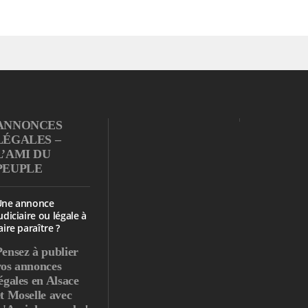
ANNONCES
LÉGALES –
L’AMI DU
PEUPLE
Une annonce
udiciaire ou légale à
aire paraître ?
Pensez à publier
vos annonces
égales en Alsace
et Moselle avec