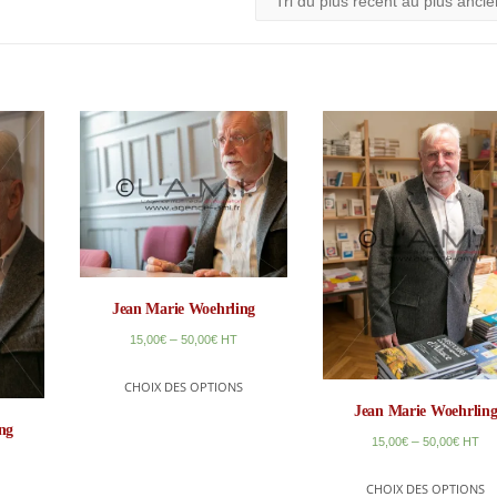
Jean Marie Woehrling
–
15,00
€
50,00
€
HT
CHOIX DES OPTIONS
Jean Marie Woehrlin
ng
–
15,00
€
50,00
€
HT
CHOIX DES OPTIONS