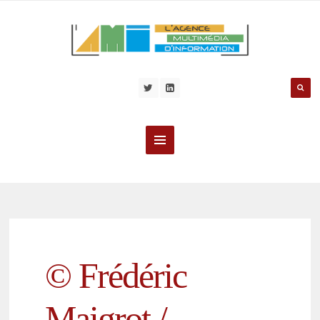
© Frédéric
Maigrot /