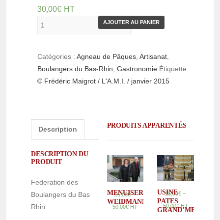
30,00
€
HT
AJOUTER AU PANIER
Catégories :
Agneau de Pâques
,
Artisanat
,
Boulangers du Bas-Rhin
,
Gastronomie
Étiquette :
© Frédéric Maigrot / L'A.M.I. / janvier 2015
PRODUITS APPARENTÉS
Description
DESCRIPTION DU
PRODUIT
Federation des
USINE
MENUISERIE
–
Boulangers du Bas
15,00
€
–
15,00
€
PATES
WEIDMANN
Rhin
50,00
€
HT
50,00
€
HT
GRAND’MERE