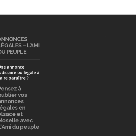
ANNONCES
LÉGALES – L’AMI
DU PEUPLE
Une annonce
udiciaire ou légale à
aire paraître ?
Pensez à
publier
vos
annonces
légales en
Alsace et
Moselle avec
L'Ami du peuple