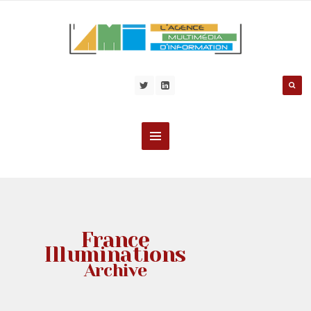
France
Illuminations
Archive
ZOOM SUR...