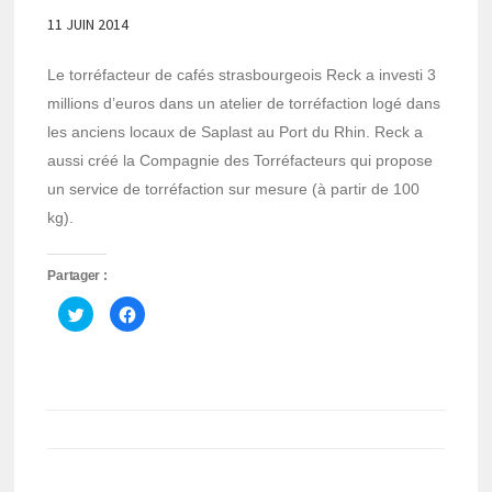
11 JUIN 2014
Le torréfacteur de cafés strasbourgeois Reck a investi 3
millions d’euros dans un atelier de torréfaction logé dans
les anciens locaux de Saplast au Port du Rhin. Reck a
aussi créé la Compagnie des Torréfacteurs qui propose
un service de torréfaction sur mesure (à partir de 100
kg).
Partager :
Cliquez
Cliquez
pour
pour
partager
partager
sur
sur
Twitter(ouvre
Facebook(ouvre
dans
dans
une
une
nouvelle
nouvelle
fenêtre)
fenêtre)