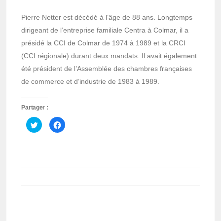
Pierre Netter est décédé à l’âge de 88 ans. Longtemps
dirigeant de l’entreprise familiale Centra à Colmar, il a
présidé la CCI de Colmar de 1974 à 1989 et la CRCI
(CCI régionale) durant deux mandats. Il avait également
été président de l’Assemblée des chambres françaises
de commerce et d’industrie de 1983 à 1989.
Partager :
Cliquez
Cliquez
pour
pour
partager
partager
sur
sur
Twitter(ouvre
Facebook(ouvre
dans
dans
une
une
nouvelle
nouvelle
fenêtre)
fenêtre)