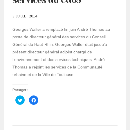
3 JUILLET 2014
Georges Walter a remplacé fin juin André Thomas au
poste de directeur général des services du Conseil
Général du Haut-Rhin. Georges Walter était jusqu’à
présent directeur général adjoint chargé de
l’environnement et des services techniques. André
Thomas a rejoint les services de la Communauté
urbaine et de la Ville de Toulouse.
Partager :
Cliquez
Cliquez
pour
pour
partager
partager
sur
sur
Twitter(ouvre
Facebook(ouvre
dans
dans
une
une
nouvelle
nouvelle
fenêtre)
fenêtre)