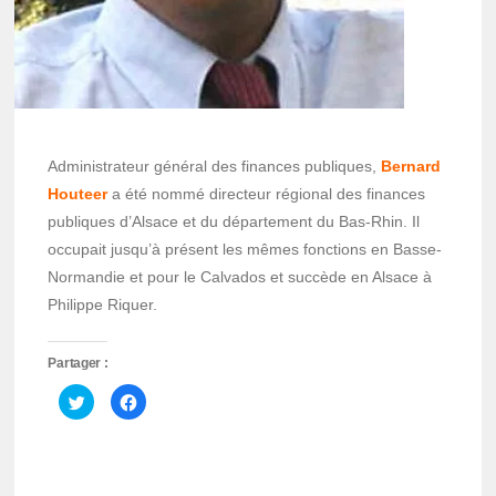
Administrateur général des finances publiques,
Bernard
Houteer
a été nommé directeur régional des finances
publiques d’Alsace et du département du Bas-Rhin. Il
occupait jusqu’à présent les mêmes fonctions en Basse-
Normandie et pour le Calvados et succède en Alsace à
Philippe Riquer.
Partager :
Cliquez
Cliquez
pour
pour
partager
partager
sur
sur
Twitter(ouvre
Facebook(ouvre
dans
dans
une
une
nouvelle
nouvelle