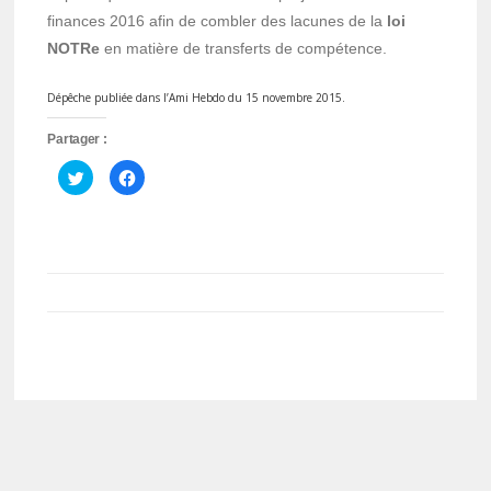
finances 2016 afin de combler des lacunes de la
loi
NOTRe
en matière de transferts de compétence.
Dépêche publiée dans l’Ami Hebdo du 15 novembre 2015.
Partager :
Cliquez
Cliquez
pour
pour
partager
partager
sur
sur
Twitter(ouvre
Facebook(ouvre
dans
dans
une
une
nouvelle
nouvelle
fenêtre)
fenêtre)