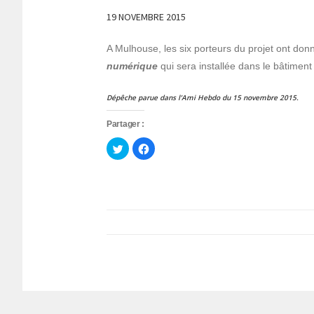
19 NOVEMBRE 2015
A Mulhouse, les six porteurs du projet ont don
numérique
qui sera installée dans le bâtiment
Dépêche parue dans l’Ami Hebdo du 15 novembre 2015.
Partager :
Cliquez
Cliquez
pour
pour
partager
partager
sur
sur
Twitter(ouvre
Facebook(ouvre
dans
dans
une
une
nouvelle
nouvelle
fenêtre)
fenêtre)