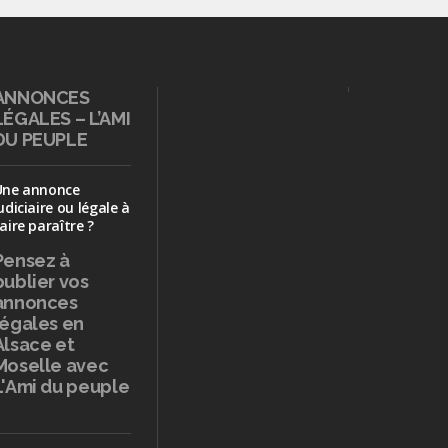
ANNONCES
LÉGALES – L’AMI
DU PEUPLE
Une annonce
udiciaire ou légale à
aire paraître ?
Pensez à
publier
vos
annonces
légales en
Alsace et
Moselle avec
L'Ami du peuple