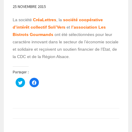
25 NOVEMBRE 2015
La société
CréaLettres
, la
société coopérative
d’intérêt collectif Soli’Vers
et
l’association Les
Bistrots Gourmands
ont été sélectionnées pour leur
caractère innovant dans le secteur de l’économie sociale
et solidaire et reçoivent un soutien financier de l’Etat, de
la CDC et de la Région Alsace.
Partager :
Cliquez
Cliquez
pour
pour
partager
partager
sur
sur
Twitter(ouvre
Facebook(ouvre
dans
dans
une
une
nouvelle
nouvelle
fenêtre)
fenêtre)