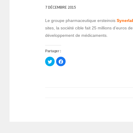
7 DÉCEMBRE 2015
Le groupe pharmaceutique ersteinois
Synerla
sites, la société cible fait 25 millions d’euros de
développement de médicaments.
Partager :
Cliquez
Cliquez
pour
pour
partager
partager
sur
sur
Twitter(ouvre
Facebook(ouvre
dans
dans
une
une
nouvelle
nouvelle
fenêtre)
fenêtre)