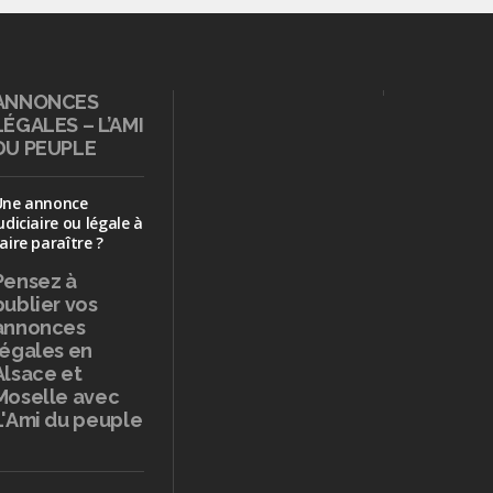
ANNONCES
LÉGALES – L’AMI
DU PEUPLE
Une annonce
udiciaire ou légale à
aire paraître ?
Pensez à
publier
vos
annonces
légales en
Alsace et
Moselle avec
L'Ami du peuple