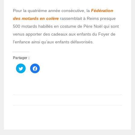
Pour la quatrième année consécutive, la
Fédération
des motards en colère
rassemblait à Reims presque
500 motards habillés en costume de Père Noël qui sont
venus apporter des cadeaux aux enfants du Foyer de
l’enfance ainsi qu’aux enfants défavorisés.
Partager :
Cliquez
Cliquez
pour
pour
partager
partager
sur
sur
Twitter(ouvre
Facebook(ouvre
dans
dans
une
une
nouvelle
nouvelle
fenêtre)
fenêtre)