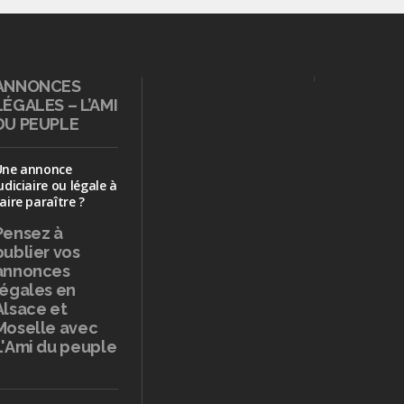
ANNONCES
LÉGALES – L’AMI
DU PEUPLE
Une annonce
udiciaire ou légale à
aire paraître ?
Pensez à
publier
vos
annonces
légales en
Alsace et
Moselle avec
L'Ami du peuple