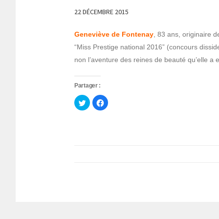
22 DÉCEMBRE 2015
Geneviève de Fontenay
, 83 ans, originaire 
“Miss Prestige national 2016” (concours disside
non l’aventure des reines de beauté qu’elle a 
Partager :
Cliquez
Cliquez
pour
pour
partager
partager
sur
sur
Twitter(ouvre
Facebook(ouvre
dans
dans
une
une
nouvelle
nouvelle
fenêtre)
fenêtre)