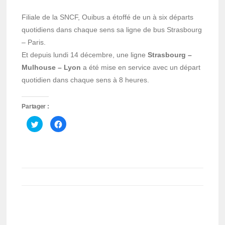
Filiale de la SNCF, Ouibus a étoffé de un à six départs
quotidiens dans chaque sens sa ligne de bus Strasbourg
– Paris.
Et depuis lundi 14 décembre, une ligne
Strasbourg –
Mulhouse – Lyon
a été mise en service avec un départ
quotidien dans chaque sens à 8 heures.
Partager :
Cliquez
Cliquez
pour
pour
partager
partager
sur
sur
Twitter(ouvre
Facebook(ouvre
dans
dans
une
une
nouvelle
nouvelle
fenêtre)
fenêtre)