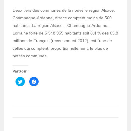
Deux tiers des communes de la nouvelle région Alsace,
Champagne-Ardenne, Alsace comptent moins de 500
habitants. La région Alsace – Champagne-Ardenne –
Lorraine forte de 5 548 955 habitants soit 8,4 % des 65,8
millions de Français (recensement 2012), est l’une de
celles qui comptent, proportionnellement, le plus de
petites communes.
Partager :
Cliquez
Cliquez
pour
pour
partager
partager
sur
sur
Twitter(ouvre
Facebook(ouvre
dans
dans
une
une
nouvelle
nouvelle
fenêtre)
fenêtre)