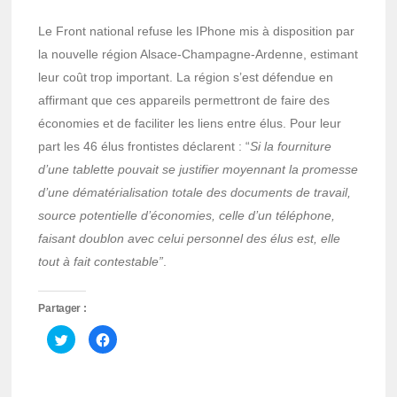
Le Front national refuse les IPhone mis à disposition par
la nouvelle région Alsace-Champagne-Ardenne, estimant
leur coût trop important. La région s’est défendue en
affirmant que ces appareils permettront de faire des
économies et de faciliter les liens entre élus. Pour leur
part les 46 élus frontistes déclarent : “
Si la fourniture
d’une tablette pouvait se justifier moyennant la promesse
d’une dématérialisation totale des documents de travail,
source potentielle d’économies, celle d’un téléphone,
faisant doublon avec celui personnel des élus est, elle
tout à fait contestable”
.
Partager :
Cliquez
Cliquez
pour
pour
partager
partager
sur
sur
Twitter(ouvre
Facebook(ouvre
dans
dans