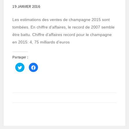
19 JANVIER 2016
Les estimations des ventes de champagne 2015 sont
tombées. En chiffre d’affaires, le record de 2007 semble
être battu. Chiffre d’affaires record pour le champagne
en 2015: 4, 75 milliards d’euros
Partager :
Cliquez
Cliquez
pour
pour
partager
partager
sur
sur
Twitter(ouvre
Facebook(ouvre
dans
dans
une
une
nouvelle
nouvelle
fenêtre)
fenêtre)