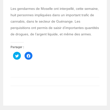
Les gendarmes de Moselle ont interpellé, cette semaine,
huit personnes impliquées dans un important trafic de
cannabis, dans le secteur de Guénange. Les
perquisitions ont permis de saisir d’importantes quantités
de drogues, de l’argent liquide, et même des armes.
Partager :
Cliquez
Cliquez
pour
pour
partager
partager
sur
sur
Twitter(ouvre
Facebook(ouvre
dans
dans
une
une
nouvelle
nouvelle
fenêtre)
fenêtre)