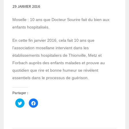
29 JANVIER 2016
Moselle : 10 ans que Docteur Sourire fait du bien aux
enfants hospitalisés.
En cette fin janvier 2016, cela fait 10 ans que
l’association mosellane intervient dans les
établissements hospitaliers de Thionville, Metz et
Forbach auprès des enfants malades et prouve au
quotidien que rire et bonne humeur se révèlent
essentiels dans le processus de guérison.
Partager :
Cliquez
Cliquez
pour
pour
partager
partager
sur
sur
Twitter(ouvre
Facebook(ouvre
dans
dans
une
une
nouvelle
nouvelle