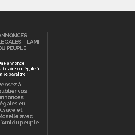
ANNONCES
LÉGALES – L’AMI
DU PEUPLE
Une annonce
udiciaire ou légale à
aire paraître ?
Pensez à
publier
vos
annonces
légales en
Alsace et
Moselle avec
L'Ami du peuple