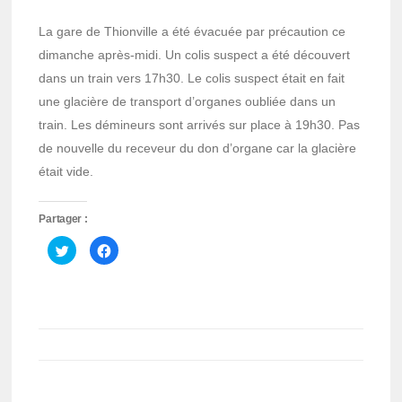
La gare de Thionville a été évacuée par précaution ce
dimanche après-midi. Un colis suspect a été découvert
dans un train vers 17h30. Le colis suspect était en fait
une glacière de transport d’organes oubliée dans un
train. Les démineurs sont arrivés sur place à 19h30. Pas
de nouvelle du receveur du don d’organe car la glacière
était vide.
Partager :
Cliquez
Cliquez
pour
pour
partager
partager
sur
sur
Twitter(ouvre
Facebook(ouvre
dans
dans
une
une
nouvelle
nouvelle
fenêtre)
fenêtre)