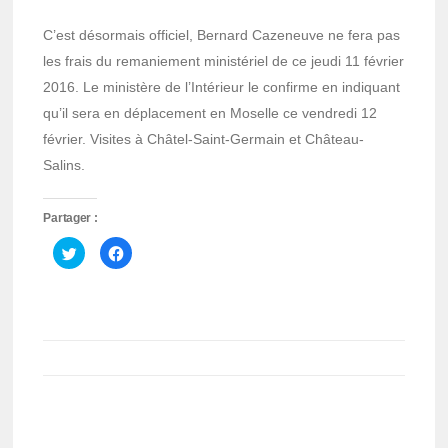
C’est désormais officiel, Bernard Cazeneuve ne fera pas
les frais du remaniement ministériel de ce jeudi 11 février
2016. Le ministère de l’Intérieur le confirme en indiquant
qu’il sera en déplacement en Moselle ce vendredi 12
février. Visites à Châtel-Saint-Germain et Château-
Salins.
Partager :
Cliquez
Cliquez
pour
pour
partager
partager
sur
sur
Twitter(ouvre
Facebook(ouvre
dans
dans
une
une
nouvelle
nouvelle
fenêtre)
fenêtre)