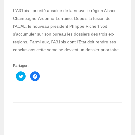
L’A31bis : priorité absolue de la nouvelle région Alsace-
Champagne-Ardenne-Lorraine. Depuis la fusion de
l’ACAL, le nouveau président Philippe Richert voit
s’accumuler sur son bureau les dossiers des trois ex-
régions. Parmi eux, l’A31bis dont l’Etat doit rendre ses
conclusions cette semaine devient un dossier prioritaire.
Partager :
Cliquez
Cliquez
pour
pour
partager
partager
sur
sur
Twitter(ouvre
Facebook(ouvre
dans
dans
une
une
nouvelle
nouvelle
fenêtre)
fenêtre)