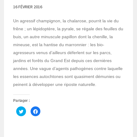
16 FÉVRIER 2016
Un agressif champignon, la chalarose, pourrit la vie du
frêne ; un lépidoptère, la pyrale, se régale des feuilles du
buis, un autre minuscule papillon dont la chenille, la
mineuse, est la hantise du marronnier : les bio-
agresseurs venus d’ailleurs déferlent sur les parcs,
jardins et forêts du Grand Est depuis ces dernières
années. Une vague d’agents pathogènes contre laquelle
les essences autochtones sont quasiment démunies ou
peinent à développer une riposte naturelle.
Partager :
Cliquez
Cliquez
pour
pour
partager
partager
sur
sur
Twitter(ouvre
Facebook(ouvre
dans
dans
une
une
nouvelle
nouvelle