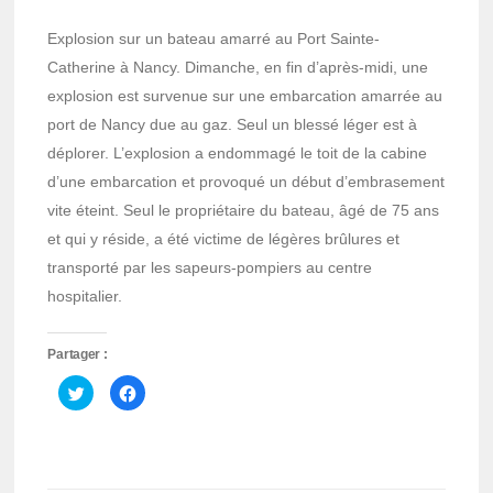
Explosion sur un bateau amarré au Port Sainte-
Catherine à Nancy. Dimanche, en fin d’après-midi, une
explosion est survenue sur une embarcation amarrée au
port de Nancy due au gaz. Seul un blessé léger est à
déplorer. L’explosion a endommagé le toit de la cabine
d’une embarcation et provoqué un début d’embrasement
vite éteint. Seul le propriétaire du bateau, âgé de 75 ans
et qui y réside, a été victime de légères brûlures et
transporté par les sapeurs-pompiers au centre
hospitalier.
Partager :
Cliquez
Cliquez
pour
pour
partager
partager
sur
sur
Twitter(ouvre
Facebook(ouvre
dans
dans
une
une
nouvelle
nouvelle