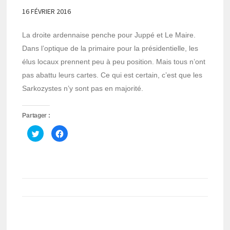
16 FÉVRIER 2016
La droite ardennaise penche pour Juppé et Le Maire.
Dans l’optique de la primaire pour la présidentielle, les
élus locaux prennent peu à peu position. Mais tous n’ont
pas abattu leurs cartes. Ce qui est certain, c’est que les
Sarkozystes n’y sont pas en majorité.
Partager :
Cliquez
Cliquez
pour
pour
partager
partager
sur
sur
Twitter(ouvre
Facebook(ouvre
dans
dans
une
une
nouvelle
nouvelle
fenêtre)
fenêtre)