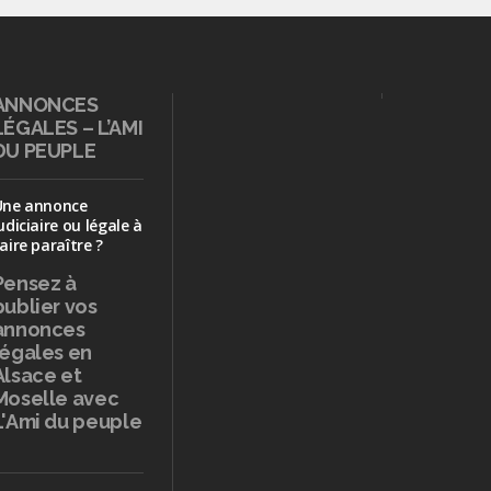
ANNONCES
LÉGALES – L’AMI
DU PEUPLE
Une annonce
udiciaire ou légale à
aire paraître ?
Pensez à
publier
vos
annonces
légales en
Alsace et
Moselle avec
L'Ami du peuple