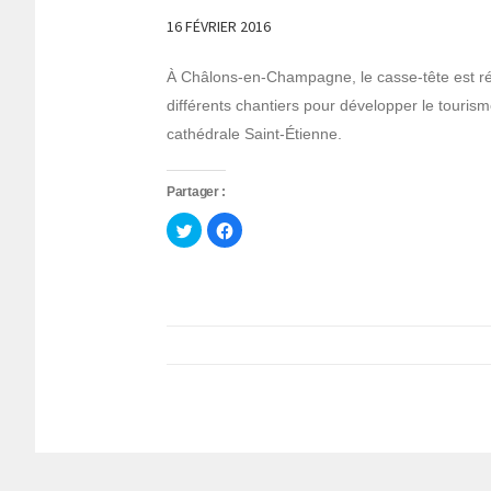
16 FÉVRIER 2016
À Châlons-en-Champagne, le casse-tête est rée
différents chantiers pour développer le tourism
cathédrale Saint-Étienne.
Partager :
Cliquez
Cliquez
pour
pour
partager
partager
sur
sur
Twitter(ouvre
Facebook(ouvre
dans
dans
une
une
nouvelle
nouvelle
fenêtre)
fenêtre)