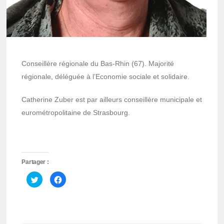
Conseillère régionale du Bas-Rhin (67). Majorité
régionale, déléguée à l’Economie sociale et solidaire.
Catherine Zuber est par ailleurs conseillère municipale et
eurométropolitaine de Strasbourg.
Partager :
Cliquez
Cliquez
pour
pour
partager
partager
sur
sur
Twitter(ouvre
Facebook(ouvre
dans
dans
une
une
nouvelle
nouvelle