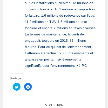
sur les installations nucléaires, 13 millions en
cotisation foncière, 16,2 millions en imposition
forfaitaire, 1,6 millions de redevance sur l’eau,
11,2 millions de TVA, 1,5 millions de taxe
foncière et encore 7 millions en taxes diverses.
En termes de maintenance, la centrale
engageait, toujours en 2015, 85 millions
d’euros. Pour ce qui est de l’environnement,
Cattenom a effectué 15 300 prélèvements et
analyses en pointant six évènements
significatifs pour l’environnement. • J-P.C
Partager :
Cliquez
Cliquez
pour
pour
partager
partager
sur
sur
Twitter(ouvre
Facebook(ouvre
dans
dans
une
une
CATTENOM
nouvelle
nouvelle