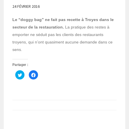
24 FÉVRIER 2016
Le “doggy bag” ne fait pas recette à Troyes dans le
secteur de la restauration.
La pratique des restes à
emporter ne séduit pas les clients des restaurants
troyens, qui n’ont quasiment aucune demande dans ce
sens.
Partager :
Cliquez
Cliquez
pour
pour
partager
partager
sur
sur
Twitter(ouvre
Facebook(ouvre
dans
dans
une
une
nouvelle
nouvelle
fenêtre)
fenêtre)