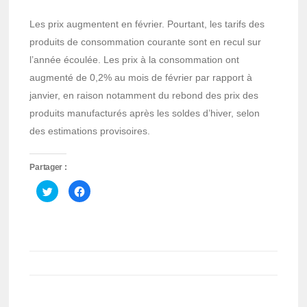
Les prix augmentent en février. Pourtant, les tarifs des
produits de consommation courante sont en recul sur
l’année écoulée. Les prix à la consommation ont
augmenté de 0,2% au mois de février par rapport à
janvier, en raison notamment du rebond des prix des
produits manufacturés après les soldes d’hiver, selon
des estimations provisoires.
Partager :
Cliquez
Cliquez
pour
pour
partager
partager
sur
sur
Twitter(ouvre
Facebook(ouvre
dans
dans
une
une
nouvelle
nouvelle
fenêtre)
fenêtre)