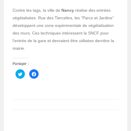
Contre les tags, la ville de
Nancy
réalise des entrées
végétalisées. Rue des Tiercelins, les “Parcs et Jardins”
développent une zone expérimentale de végétalisation
des murs. Ces techniques intéressent la SNCF pour
l’entrée de la gare et devraient être utilisées derrière la
mairie.
Partager :
Cliquez
Cliquez
pour
pour
partager
partager
sur
sur
Twitter(ouvre
Facebook(ouvre
dans
dans
une
une
nouvelle
nouvelle
fenêtre)
fenêtre)