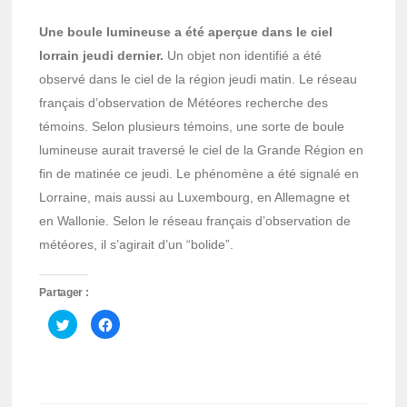
Une boule lumineuse a été aperçue dans le ciel
lorrain jeudi dernier.
Un objet non identifié a été
observé dans le ciel de la région jeudi matin. Le réseau
français d’observation de Météores recherche des
témoins. Selon plusieurs témoins, une sorte de boule
lumineuse aurait traversé le ciel de la Grande Région en
fin de matinée ce jeudi. Le phénomène a été signalé en
Lorraine, mais aussi au Luxembourg, en Allemagne et
en Wallonie. Selon le réseau français d’observation de
météores, il s’agirait d’un “bolide”.
Partager :
Cliquez
Cliquez
pour
pour
partager
partager
sur
sur
Twitter(ouvre
Facebook(ouvre
dans
dans
une
une
nouvelle
nouvelle