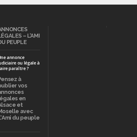
ANNONCES
LÉGALES – L’AMI
DU PEUPLE
Une annonce
udiciaire ou légale à
aire paraître ?
Pensez à
publier
vos
annonces
légales en
Alsace et
Moselle avec
L'Ami du peuple