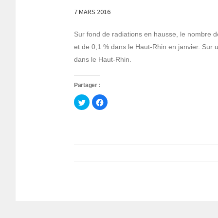
7 MARS 2016
Sur fond de radiations en hausse, le nombre 
et de 0,1 % dans le Haut-Rhin en janvier. Sur 
dans le Haut-Rhin.
Partager :
Cliquez
Cliquez
pour
pour
partager
partager
sur
sur
Twitter(ouvre
Facebook(ouvre
dans
dans
une
une
nouvelle
nouvelle
fenêtre)
fenêtre)