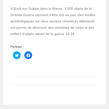
A Boult-sur-Suippe dans la Marne, 3 500 objets de la
Grande Guerre viennent d’être mis au jour. Des fouilles
archéologiques sur deux anciens cimetières allemands
ont permis de découvrir des centaines de corps et des
milliers d’objets datant de la guerre 14-18.
Partager :
Cliquez
Cliquez
pour
pour
partager
partager
sur
sur
Twitter(ouvre
Facebook(ouvre
dans
dans
une
une
nouvelle
nouvelle
fenêtre)
fenêtre)