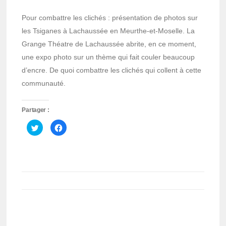
Pour combattre les clichés : présentation de photos sur
les Tsiganes à Lachaussée en Meurthe-et-Moselle. La
Grange Théatre de Lachaussée abrite, en ce moment,
une expo photo sur un thème qui fait couler beaucoup
d’encre. De quoi combattre les clichés qui collent à cette
communauté.
Partager :
Cliquez
Cliquez
pour
pour
partager
partager
sur
sur
Twitter(ouvre
Facebook(ouvre
dans
dans
une
une
nouvelle
nouvelle
fenêtre)
fenêtre)