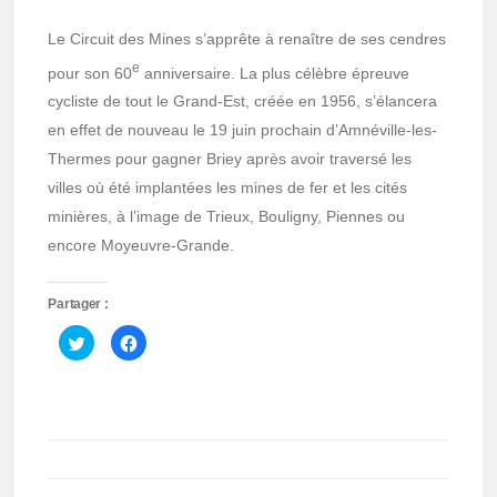
Le Circuit des Mines s’apprête à renaître de ses cendres
e
pour son 60
anniversaire. La plus célèbre épreuve
cycliste de tout le Grand-Est, créée en 1956, s’élancera
en effet de nouveau le 19 juin prochain d’Amnéville-les-
Thermes pour gagner Briey après avoir traversé les
villes où été implantées les mines de fer et les cités
minières, à l’image de Trieux, Bouligny, Piennes ou
encore Moyeuvre-Grande.
Partager :
Cliquez
Cliquez
pour
pour
partager
partager
sur
sur
Twitter(ouvre
Facebook(ouvre
dans
dans
une
une
nouvelle
nouvelle
fenêtre)
fenêtre)