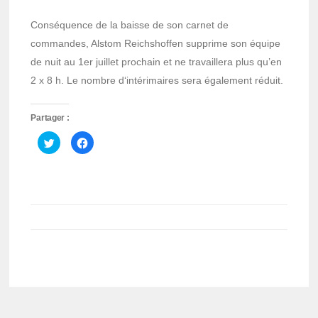
Conséquence de la baisse de son carnet de
commandes, Alstom Reichshoffen supprime son équipe
de nuit au 1er juillet prochain et ne travaillera plus qu’en
2 x 8 h. Le nombre d‘intérimaires sera également réduit.
Partager :
Cliquez
Cliquez
pour
pour
partager
partager
sur
sur
Twitter(ouvre
Facebook(ouvre
dans
dans
une
une
nouvelle
nouvelle
fenêtre)
fenêtre)