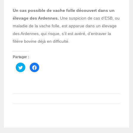
Un cas possible de vache folle découvert dans un
élevage des Ardennes.
Une suspicion de cas d’ESB, ou
maladie de la vache folle, est apparue dans un élevage
des Ardennes, qui risque, s’il est avéré, d’entraver la
filière bovine déjà en difficulté.
Partager :
Cliquez
Cliquez
pour
pour
partager
partager
sur
sur
Twitter(ouvre
Facebook(ouvre
dans
dans
une
une
nouvelle
nouvelle
fenêtre)
fenêtre)