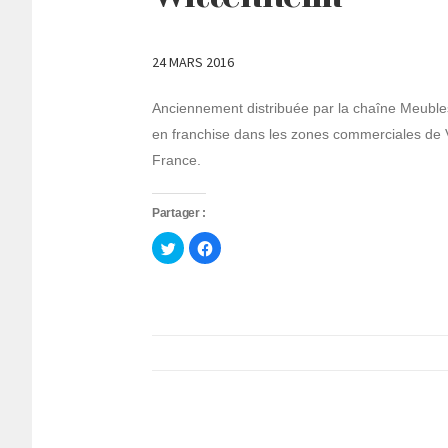
24 MARS 2016
Anciennement distribuée par la chaîne Meuble
en franchise dans les zones commerciales de
France.
Partager :
Cliquez
Cliquez
pour
pour
partager
partager
sur
sur
Twitter(ouvre
Facebook(ouvre
dans
dans
une
une
nouvelle
nouvelle
fenêtre)
fenêtre)