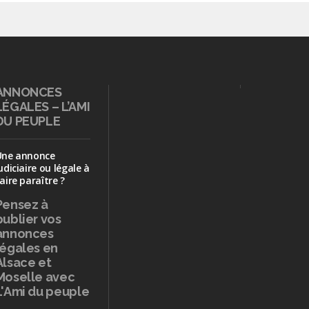
ANNONCES
LÉGALES – L’AMI
DU PEUPLE
Une annonce
udiciaire ou légale à
aire paraître ?
Pensez à
publier
vos
annonces
légales en
Alsace et
Moselle avec
L'Ami du peuple