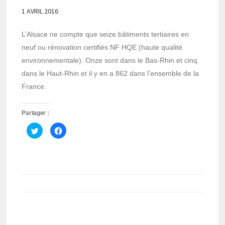
1 AVRIL 2016
L’Alsace ne compte que seize bâtiments tertiaires en
neuf ou rénovation certifiés NF HQE (haute qualité
environnementale). Onze sont dans le Bas-Rhin et cinq
dans le Haut-Rhin et il y en a 862 dans l’ensemble de la
France.
Partager :
Cliquez
Cliquez
pour
pour
partager
partager
sur
sur
Twitter(ouvre
Facebook(ouvre
dans
dans
une
une
nouvelle
nouvelle
fenêtre)
fenêtre)